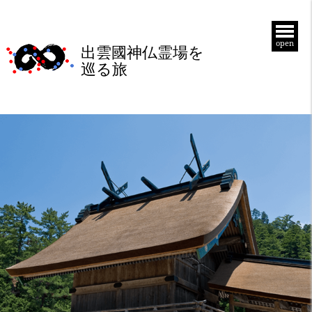
open
出雲國神仏霊場を
巡る旅