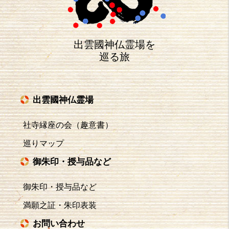
出雲國神仏霊場を
巡る旅
出雲國神仏霊場
社寺縁座の会（趣意書）
巡りマップ
御朱印・授与品など
御朱印・授与品など
満願之証・朱印表装
お問い合わせ