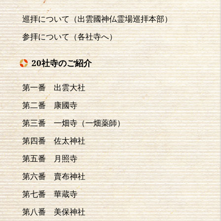
巡拝について（出雲國神仏霊場巡拝本部）
参拝について（各社寺へ）
20社寺のご紹介
第一番 出雲大社
第二番 康國寺
第三番 一畑寺（一畑薬師）
第四番 佐太神社
第五番 月照寺
第六番 賣布神社
第七番 華蔵寺
第八番 美保神社