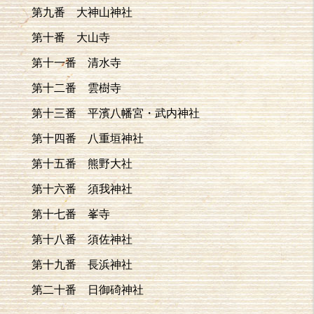
第九番 大神山神社
第十番 大山寺
第十一番 清水寺
第十二番 雲樹寺
第十三番 平濱八幡宮・武内神社
第十四番 八重垣神社
第十五番 熊野大社
第十六番 須我神社
第十七番 峯寺
第十八番 須佐神社
第十九番 長浜神社
第二十番 日御碕神社