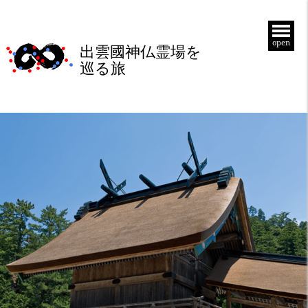
open
出雲國神仏霊場を
巡る旅