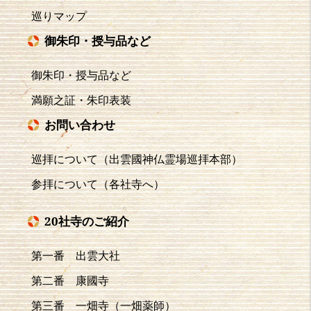
巡りマップ
御朱印・授与品など
御朱印・授与品など
満願之証・朱印表装
お問い合わせ
巡拝について（出雲國神仏霊場巡拝本部）
参拝について（各社寺へ）
20社寺のご紹介
第一番 出雲大社
第二番 康國寺
第三番 一畑寺（一畑薬師）