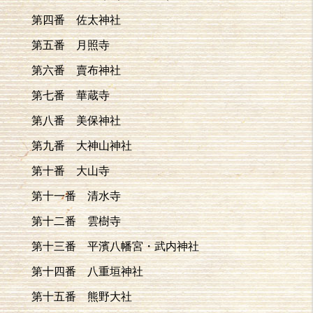
第四番 佐太神社
第五番 月照寺
第六番 賣布神社
第七番 華蔵寺
第八番 美保神社
第九番 大神山神社
第十番 大山寺
第十一番 清水寺
第十二番 雲樹寺
第十三番 平濱八幡宮・武内神社
第十四番 八重垣神社
第十五番 熊野大社