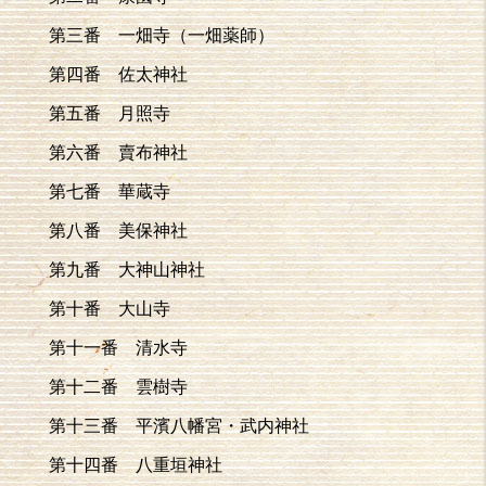
第三番 一畑寺（一畑薬師）
第四番 佐太神社
第五番 月照寺
第六番 賣布神社
第七番 華蔵寺
第八番 美保神社
第九番 大神山神社
第十番 大山寺
第十一番 清水寺
第十二番 雲樹寺
第十三番 平濱八幡宮・武内神社
第十四番 八重垣神社