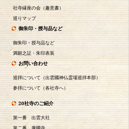
社寺縁座の会（趣意書）
巡りマップ
御朱印・授与品など
御朱印・授与品など
満願之証・朱印表装
お問い合わせ
巡拝について（出雲國神仏霊場巡拝本部）
参拝について（各社寺へ）
20社寺のご紹介
第一番 出雲大社
第二番 康國寺