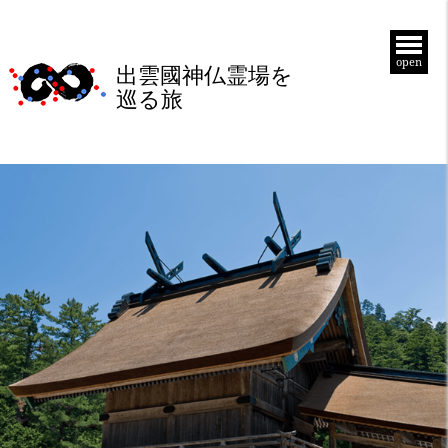
open
出雲國神仏霊場を
巡る旅