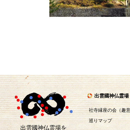
出雲國神仏霊場
社寺縁座の会（趣
巡りマップ
出雲國神仏霊場を