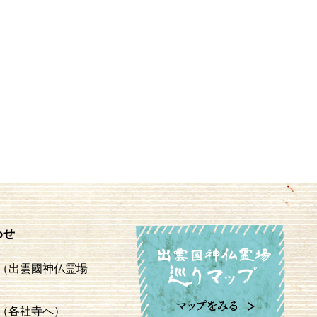
わせ
（出雲國神仏霊場
（各社寺へ）