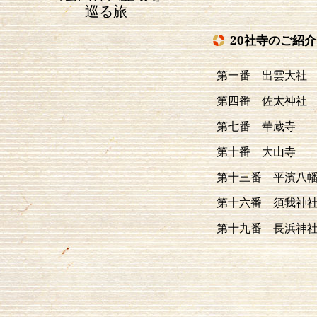
巡る旅
20社寺のご紹介
第一番 出雲大社
第四番 佐太神社
第七番 華蔵寺
第十番 大山寺
第十三番 平濱八
第十六番 須我神
第十九番 長浜神