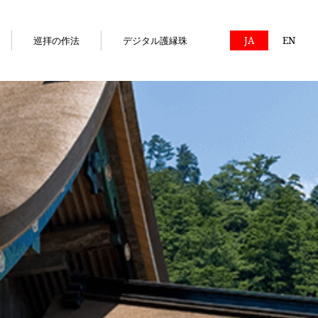
巡拝の作法
デジタル護縁珠
JA
EN