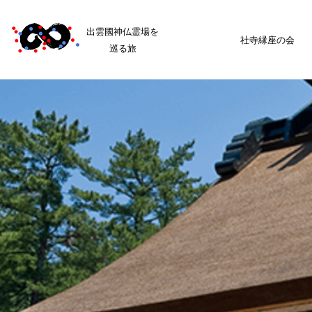
出雲國神仏霊場を
社寺縁座の会
巡る旅