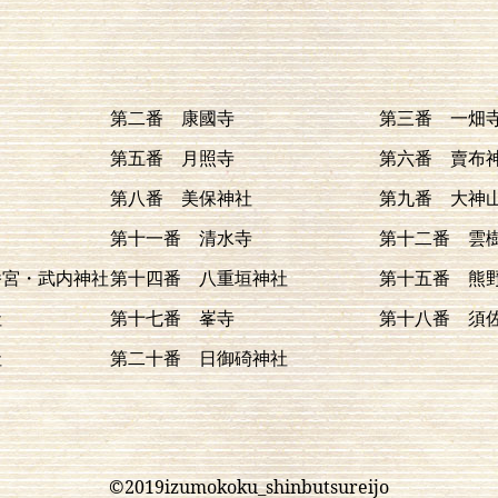
第二番 康國寺
第三番 一畑
第五番 月照寺
第六番 賣布
第八番 美保神社
第九番 大神
第十一番 清水寺
第十二番 雲
幡宮・武内神社
第十四番 八重垣神社
第十五番 熊
社
第十七番 峯寺
第十八番 須
社
第二十番 日御碕神社
©2019izumokoku_shinbutsureijo