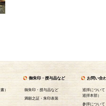
御朱印・授与品など
お問い合
意書）
御朱印・授与品など
巡拝について
巡拝本部）
満願之証・朱印表装
参拝について