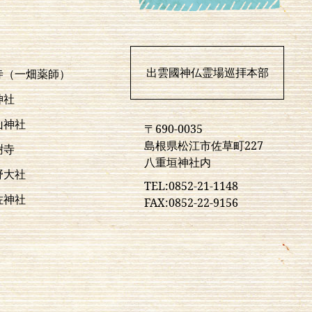
出雲國神仏霊場巡拝本部
寺（一畑薬師）
神社
山神社
〒690-0035
島根県松江市佐草町227
樹寺
八重垣神社内
野大社
TEL:0852-21-1148
佐神社
FAX:0852-22-9156