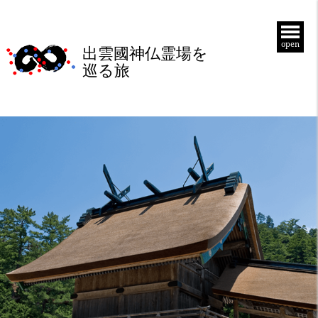
open
出雲國神仏霊場を
巡る旅