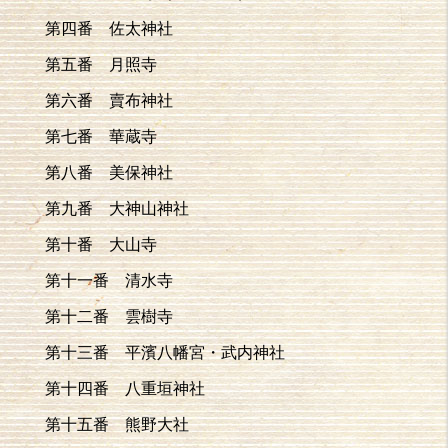
第四番 佐太神社
第五番 月照寺
第六番 賣布神社
第七番 華蔵寺
第八番 美保神社
第九番 大神山神社
第十番 大山寺
第十一番 清水寺
第十二番 雲樹寺
第十三番 平濱八幡宮・武内神社
第十四番 八重垣神社
第十五番 熊野大社