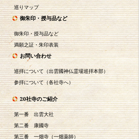
巡りマップ
御朱印・授与品など
御朱印・授与品など
満願之証・朱印表装
お問い合わせ
巡拝について（出雲國神仏霊場巡拝本部）
参拝について（各社寺へ）
20社寺のご紹介
第一番 出雲大社
第二番 康國寺
第三番 一畑寺（一畑薬師）