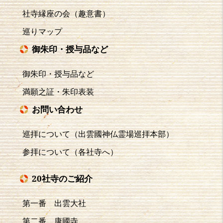
社寺縁座の会（趣意書）
巡りマップ
御朱印・授与品など
御朱印・授与品など
満願之証・朱印表装
お問い合わせ
巡拝について（出雲國神仏霊場巡拝本部）
参拝について（各社寺へ）
20社寺のご紹介
第一番 出雲大社
第二番 康國寺