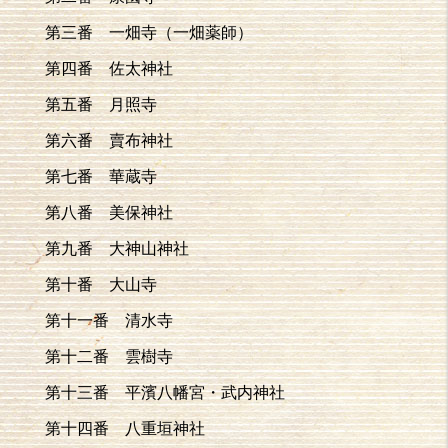
第三番 一畑寺（一畑薬師）
第四番 佐太神社
第五番 月照寺
第六番 賣布神社
第七番 華蔵寺
第八番 美保神社
第九番 大神山神社
第十番 大山寺
第十一番 清水寺
第十二番 雲樹寺
第十三番 平濱八幡宮・武内神社
第十四番 八重垣神社