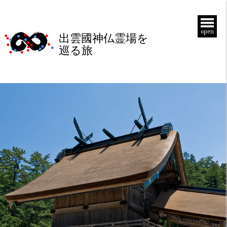
open
出雲國神仏霊場を
巡る旅