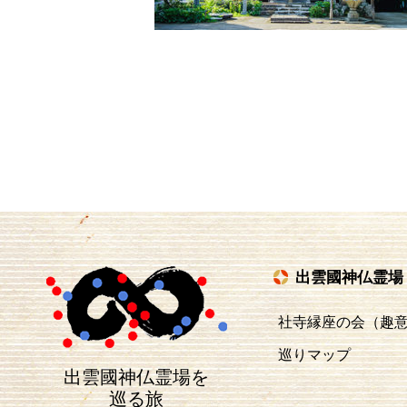
出雲國神仏霊場
社寺縁座の会（趣
巡りマップ
出雲國神仏霊場を
巡る旅