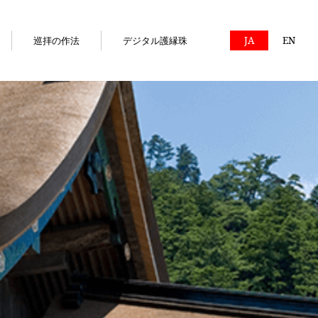
巡拝の作法
デジタル護縁珠
JA
EN