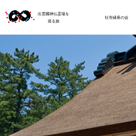
出雲國神仏霊場を
社寺縁座の会
巡る旅