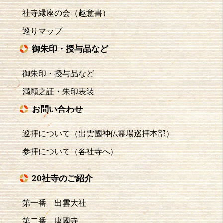
社寺縁座の会（趣意書）
巡りマップ
御朱印・授与品など
御朱印・授与品など
満願之証・朱印表装
お問い合わせ
巡拝について（出雲國神仏霊場巡拝本部）
参拝について（各社寺へ）
20社寺のご紹介
第一番 出雲大社
第二番 康國寺