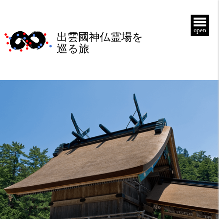
open
出雲國神仏霊場を
巡る旅