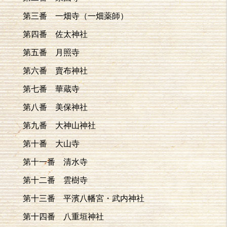
第三番 一畑寺（一畑薬師）
第四番 佐太神社
第五番 月照寺
第六番 賣布神社
第七番 華蔵寺
第八番 美保神社
第九番 大神山神社
第十番 大山寺
第十一番 清水寺
第十二番 雲樹寺
第十三番 平濱八幡宮・武内神社
第十四番 八重垣神社