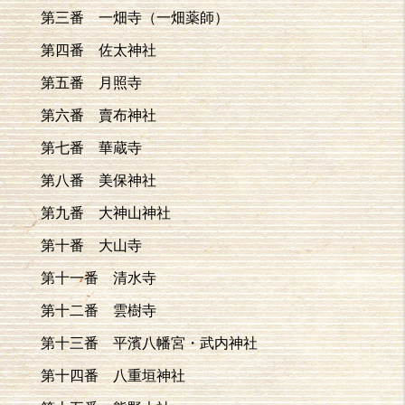
第三番 一畑寺（一畑薬師）
第四番 佐太神社
第五番 月照寺
第六番 賣布神社
第七番 華蔵寺
第八番 美保神社
第九番 大神山神社
第十番 大山寺
第十一番 清水寺
第十二番 雲樹寺
第十三番 平濱八幡宮・武内神社
第十四番 八重垣神社