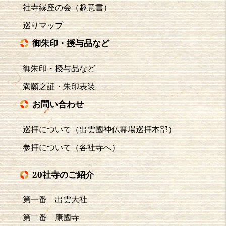
社寺縁座の会（趣意書）
巡りマップ
御朱印・授与品など
御朱印・授与品など
満願之証・朱印表装
お問い合わせ
巡拝について（出雲國神仏霊場巡拝本部）
参拝について（各社寺へ）
20社寺のご紹介
第一番 出雲大社
第二番 康國寺