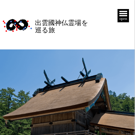
open
出雲國神仏霊場を
巡る旅