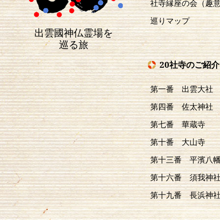
社寺縁座の会（趣
巡りマップ
出雲國神仏霊場を
巡る旅
20社寺のご紹介
第一番 出雲大社
第四番 佐太神社
第七番 華蔵寺
第十番 大山寺
第十三番 平濱八
第十六番 須我神
第十九番 長浜神