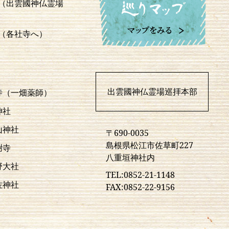
（出雲國神仏霊場
（各社寺へ）
出雲國神仏霊場巡拝本部
寺（一畑薬師）
神社
山神社
〒690-0035
島根県松江市佐草町227
樹寺
八重垣神社内
野大社
TEL:0852-21-1148
佐神社
FAX:0852-22-9156