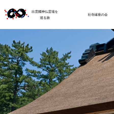
出雲國神仏霊場を
社寺縁座の会
巡る旅