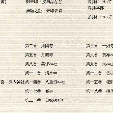
意書）
御朱印・授与品など
巡拝について
巡拝本部）
満願之証・朱印表装
参拝について
第二番 康國寺
第三番 一畑
第五番 月照寺
第六番 賣布
第八番 美保神社
第九番 大神
第十一番 清水寺
第十二番 雲
幡宮・武内神社
第十四番 八重垣神社
第十五番 熊
社
第十七番 峯寺
第十八番 須
社
第二十番 日御碕神社