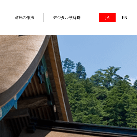
巡拝の作法
デジタル護縁珠
JA
EN