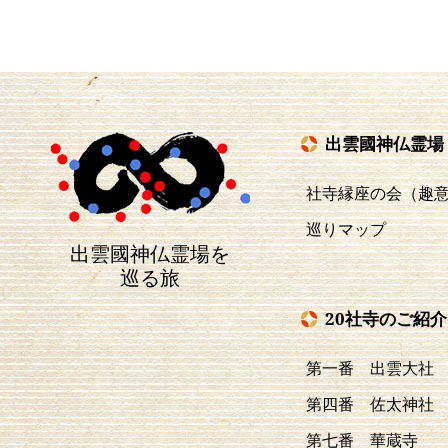
出雲國神仏霊場
社寺縁座の会（趣
巡りマップ
出雲國神仏霊場を
巡る旅
20社寺のご紹介
第一番 出雲大社
第四番 佐太神社
第七番 華蔵寺