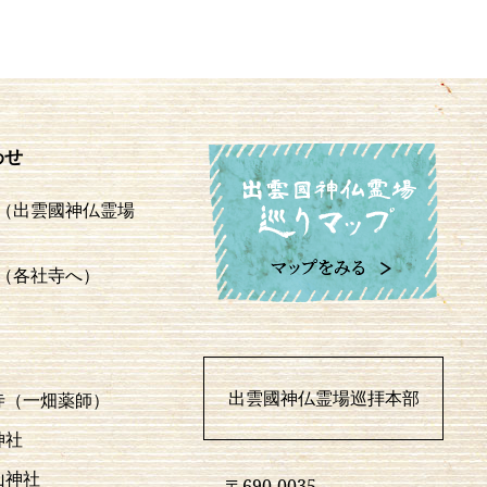
わせ
（出雲國神仏霊場
（各社寺へ）
出雲國神仏霊場巡拝本部
寺（一畑薬師）
神社
山神社
〒690-0035