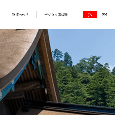
巡拝の作法
デジタル護縁珠
JA
EN