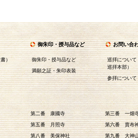
御朱印・授与品など
お問い合
意書）
御朱印・授与品など
巡拝について
巡拝本部）
満願之証・朱印表装
参拝について
第二番 康國寺
第三番 一畑
第五番 月照寺
第六番 賣布
第八番 美保神社
第九番 大神