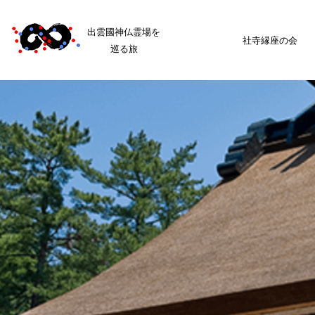
出雲國神仏霊場を
社寺縁座の会
巡る旅