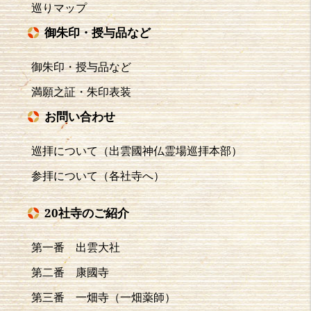
巡りマップ
御朱印・授与品など
御朱印・授与品など
満願之証・朱印表装
お問い合わせ
巡拝について（出雲國神仏霊場巡拝本部）
参拝について（各社寺へ）
20社寺のご紹介
第一番 出雲大社
第二番 康國寺
第三番 一畑寺（一畑薬師）