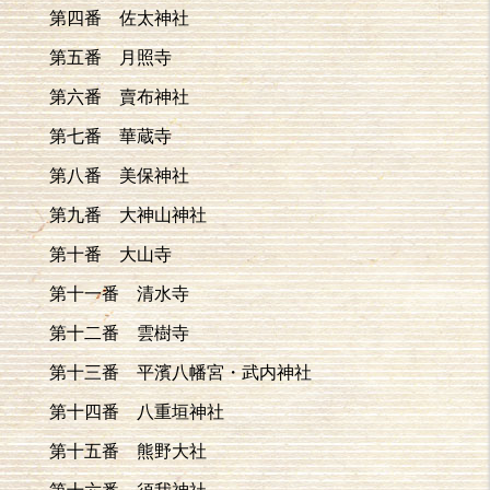
第四番 佐太神社
第五番 月照寺
第六番 賣布神社
第七番 華蔵寺
第八番 美保神社
第九番 大神山神社
第十番 大山寺
第十一番 清水寺
第十二番 雲樹寺
第十三番 平濱八幡宮・武内神社
第十四番 八重垣神社
第十五番 熊野大社
第十六番 須我神社