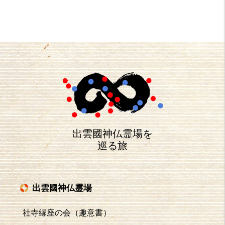
出雲國神仏霊場を
巡る旅
出雲國神仏霊場
社寺縁座の会（趣意書）