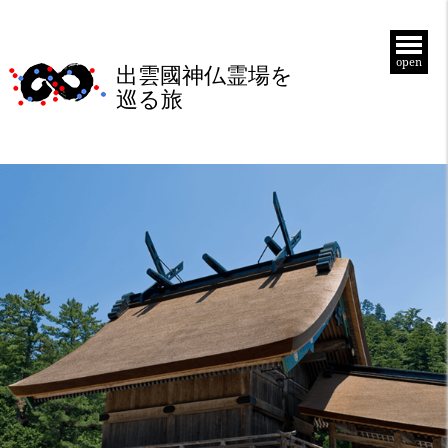
open
出雲國神仏霊場を
巡る旅