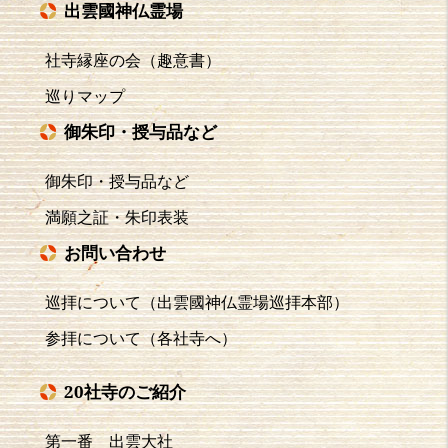
出雲國神仏霊場
社寺縁座の会（趣意書）
巡りマップ
御朱印・授与品など
御朱印・授与品など
満願之証・朱印表装
お問い合わせ
巡拝について（出雲國神仏霊場巡拝本部）
参拝について（各社寺へ）
20社寺のご紹介
第一番 出雲大社