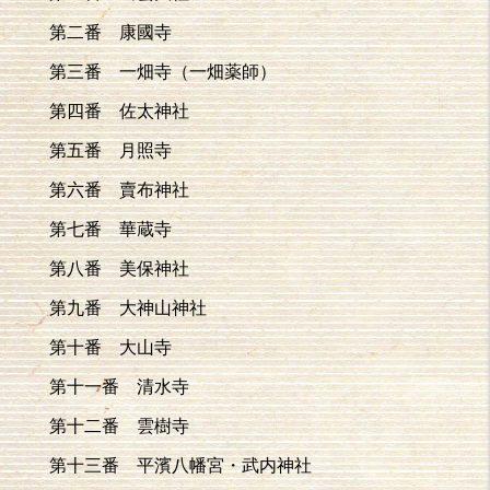
第二番 康國寺
第三番 一畑寺（一畑薬師）
第四番 佐太神社
第五番 月照寺
第六番 賣布神社
第七番 華蔵寺
第八番 美保神社
第九番 大神山神社
第十番 大山寺
第十一番 清水寺
第十二番 雲樹寺
第十三番 平濱八幡宮・武内神社