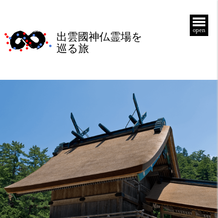
open
出雲國神仏霊場を
巡る旅