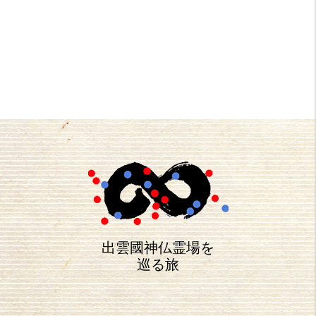
出雲國神仏霊場を
巡る旅