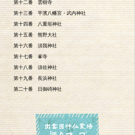
第十二番 雲樹寺
第十三番 平濱八幡宮・武内神社
第十四番 八重垣神社
第十五番 熊野大社
第十六番 須我神社
第十七番 峯寺
第十八番 須佐神社
第十九番 長浜神社
第二十番 日御碕神社