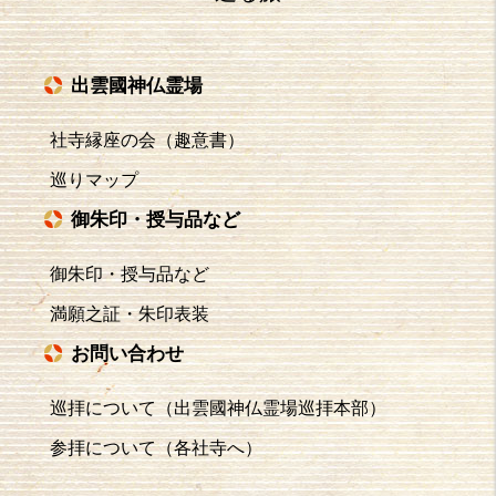
出雲國神仏霊場
社寺縁座の会（趣意書）
巡りマップ
御朱印・授与品など
御朱印・授与品など
満願之証・朱印表装
お問い合わせ
巡拝について（出雲國神仏霊場巡拝本部）
参拝について（各社寺へ）