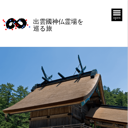
open
出雲國神仏霊場を
巡る旅