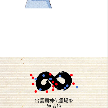
出雲國神仏霊場を
巡る旅