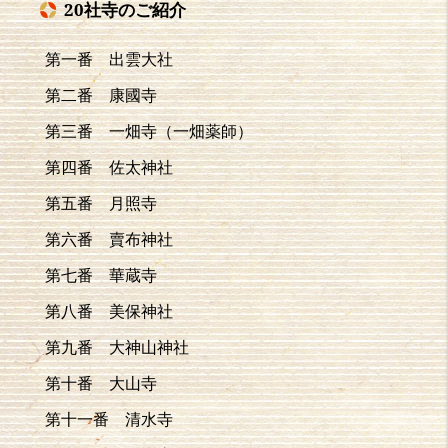
20社寺のご紹介
第一番 出雲大社
第二番 康國寺
第三番 一畑寺（一畑薬師）
第四番 佐太神社
第五番 月照寺
第六番 賣布神社
第七番 華蔵寺
第八番 美保神社
第九番 大神山神社
第十番 大山寺
第十一番 清水寺