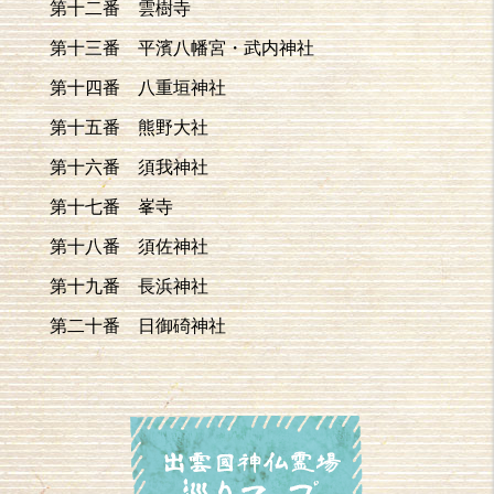
第十二番 雲樹寺
第十三番 平濱八幡宮・武内神社
第十四番 八重垣神社
第十五番 熊野大社
第十六番 須我神社
第十七番 峯寺
第十八番 須佐神社
第十九番 長浜神社
第二十番 日御碕神社