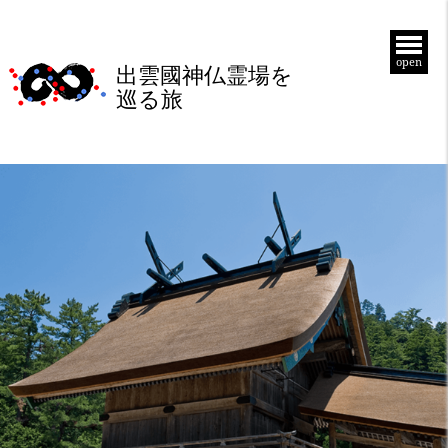
open
出雲國神仏霊場を
巡る旅