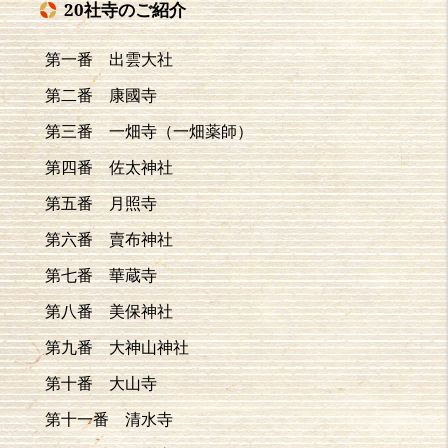
20社寺のご紹介
第一番 出雲大社
第二番 康國寺
第三番 一畑寺（一畑薬師）
第四番 佐太神社
第五番 月照寺
第六番 賣布神社
第七番 華蔵寺
第八番 美保神社
第九番 大神山神社
第十番 大山寺
第十一番 清水寺