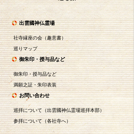
出雲國神仏霊場
社寺縁座の会（趣意書）
巡りマップ
御朱印・授与品など
御朱印・授与品など
満願之証・朱印表装
お問い合わせ
巡拝について（出雲國神仏霊場巡拝本部）
参拝について（各社寺へ）