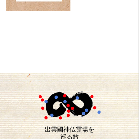
出雲國神仏霊場を
巡る旅