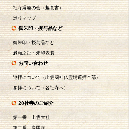
社寺縁座の会（趣意書）
巡りマップ
御朱印・授与品など
御朱印・授与品など
満願之証・朱印表装
お問い合わせ
巡拝について（出雲國神仏霊場巡拝本部）
参拝について（各社寺へ）
20社寺のご紹介
第一番 出雲大社
第二番 康國寺