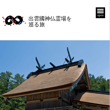
open
出雲國神仏霊場を
巡る旅