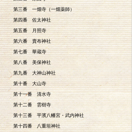
第三番 一畑寺（一畑薬師）
第四番 佐太神社
第五番 月照寺
第六番 賣布神社
第七番 華蔵寺
第八番 美保神社
第九番 大神山神社
第十番 大山寺
第十一番 清水寺
第十二番 雲樹寺
第十三番 平濱八幡宮・武内神社
第十四番 八重垣神社