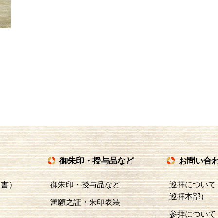
御朱印・授与品など
お問い合
意書）
御朱印・授与品など
巡拝について
巡拝本部）
満願之証・朱印表装
参拝について