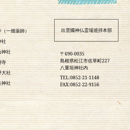
出雲國神仏霊場巡拝本部
寺（一畑薬師）
神社
山神社
〒690-0035
島根県松江市佐草町227
樹寺
八重垣神社内
野大社
TEL:0852-21-1148
佐神社
FAX:0852-22-9156