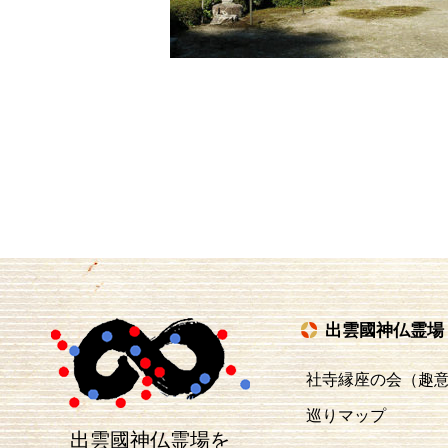
出雲國神仏霊場
社寺縁座の会（趣
巡りマップ
出雲國神仏霊場を