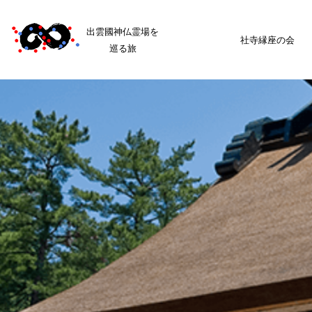
出雲國神仏霊場を
社寺縁座の会
巡る旅