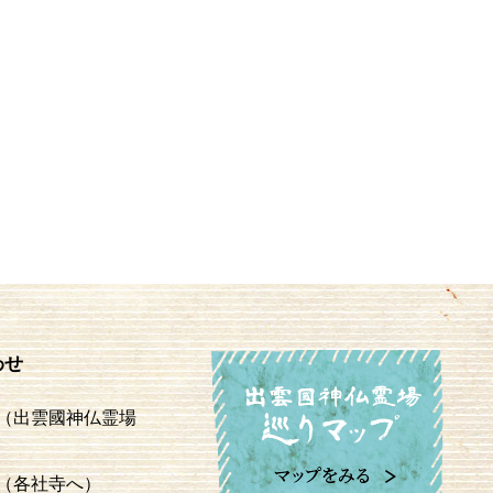
わせ
（出雲國神仏霊場
（各社寺へ）