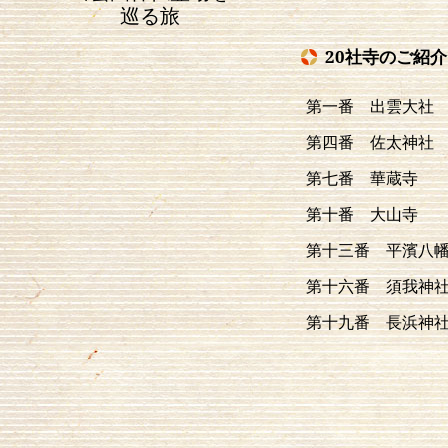
巡る旅
20社寺のご紹介
第一番 出雲大社
第四番 佐太神社
第七番 華蔵寺
第十番 大山寺
第十三番 平濱八
第十六番 須我神
第十九番 長浜神