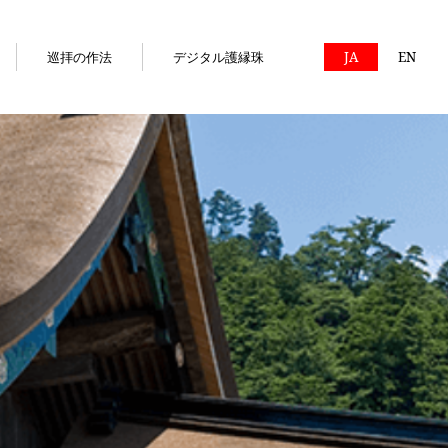
巡拝の作法
デジタル護縁珠
JA
EN