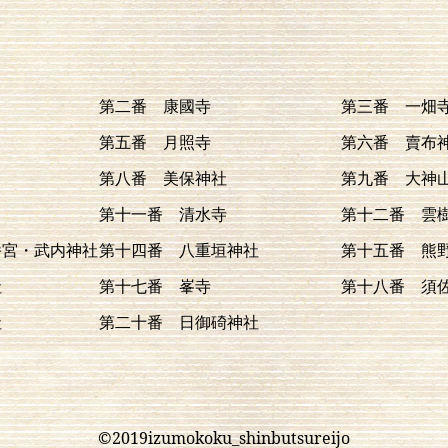
第二番 康國寺
第三番 一畑
第五番 月照寺
第六番 賣布
第八番 美保神社
第九番 大神
第十一番 清水寺
第十二番 雲
幡宮・武内神社
第十四番 八重垣神社
第十五番 熊
社
第十七番 峯寺
第十八番 須
社
第二十番 日御碕神社
©2019izumokoku_shinbutsureijo